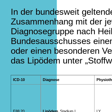
In der bundesweit geltend
Zusammenhang mit der jew
Diagnosegruppe nach Hei
Bundesausschusses einen l
oder einen besonderen Ve
das Lipödem unter „Stoffw
ICD-10
Diagnose
Physioth
E88.20
Lipödem
, Stadium I
LY