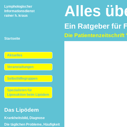
Alles ü
Lymphologischer
Informationsdienst
rainer h. kraus
Ein Ratgeber für 
Die Patientenzeitschrif
Startseite
Aktuelles
Veranstaltungen
Selbsthilfegruppen
Spezialisten für
Liposuktion beim Lipödem
Das Lipödem
Krankheitsbild, Diagnose
Die täglichen Probleme, Häufigkeit