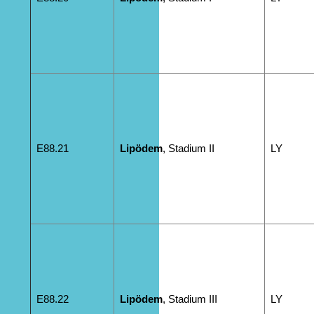
E88.21
Lipödem
, Stadium II
LY
E88.22
Lipödem
, Stadium III
LY