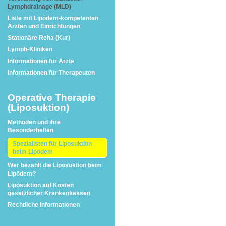
Lymphdrainage (MLD)
Liste mit Lipödem-kompetenten
Ärzten und Einrichtungen
Stationäre Reha (Kur)
Lymph-Kliniken
Informationen für Ärzte
Informationen für Therapeuten
Operative Therapie
(Liposuktion)
Methoden und ihre
Besonderheiten
Spezialisten für Liposuktion
beim Lipödem
Wer bezahlt die Liposuktion beim
Lipödem?
Liposuktion auf Kosten
gesetzlicher Krankenkassen
Rechtliche Informationen